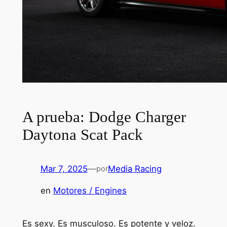
A prueba: Dodge Charger
Daytona Scat Pack
Mar 7, 2025
—
Media Racing
por
en
Motores / Engines
Es sexy. Es musculoso. Es potente y veloz.