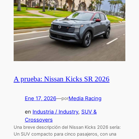
A prueba: Nissan Kicks SR 2026
Ene 17, 2026
—
Media Racing
por
en
Industria / Industry
, 
SUV &
Crossovers
Una breve descripción del Nissan Kicks 2026 sería:
Un SUV compacto para cinco pasajeros, con una