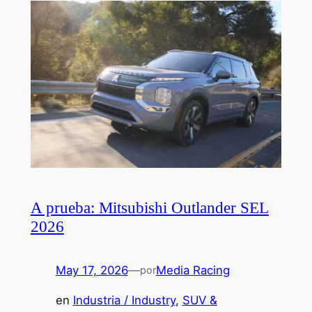
A prueba: Mitsubishi Outlander SEL
2026
May 17, 2026
—
Media Racing
por
en
Industria / Industry
, 
SUV &