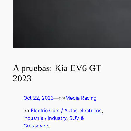
A pruebas: Kia EV6 GT
2023
Oct 22, 2023
—
Media Racing
por
en
Electric Cars / Autos electricos
, 
Industria / Industry
, 
SUV &
Crossovers