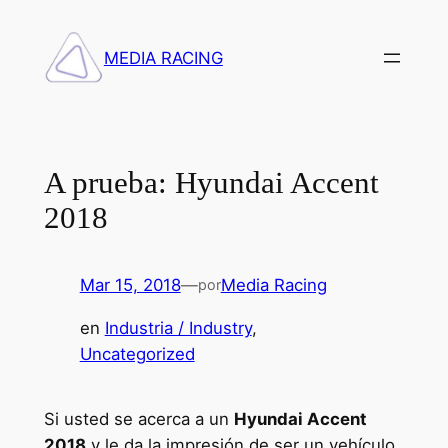
Saltar
al
MEDIA RACING
contenido
A prueba: Hyundai Accent
2018
Mar 15, 2018
—
Media Racing
por
en
Industria / Industry
, 
Uncategorized
Si usted se acerca a un
Hyundai Accent
2018
y le da la impresión de ser un vehículo