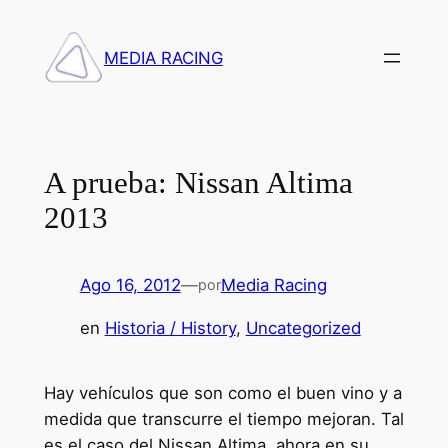
Saltar
al
MEDIA RACING
contenido
A prueba: Nissan Altima
2013
Ago 16, 2012
—
Media Racing
por
en
Historia / History
, 
Uncategorized
Hay vehículos que son como el buen vino y a
medida que transcurre el tiempo mejoran. Tal
es el caso del Nissan Altima, ahora en su