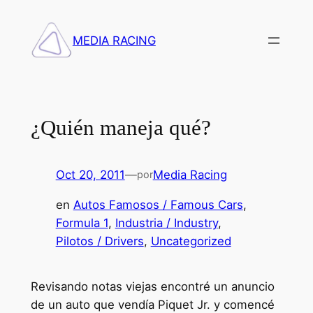
Saltar
al
MEDIA RACING
contenido
¿Quién maneja qué?
Oct 20, 2011
—
Media Racing
por
en
Autos Famosos / Famous Cars
, 
Formula 1
, 
Industria / Industry
, 
Pilotos / Drivers
, 
Uncategorized
Revisando notas viejas encontré un anuncio
de un auto que vendía Piquet Jr. y comencé