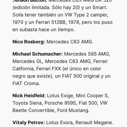
J
enson Button:
Mercedes C63 AMG DR 520
(edición limitada. Sólo hay 20) y un Smart.
Solía tener también un VW Type 2 camper,
1970 y un Ferrari 512BB, 1978, pero los puso
en subasta hace un tiempo.
Nico Rosberg:
Mercedes C63 AMG.
Michael Schumacher:
Mercedes S65 AMG,
Mercedes GL, Mercedes C63 AMG, Ferrari
California, Ferrari FXX (el único en color
negro que existe), un FIAT 500 original y un
FIAT Croma.
Nick Heidfeld:
Lotus Exige, Mini Cooper S,
Toyota Siena, Porsche 959S, Fiat 500, VW
Beetle Convertible, Ford Mustang.
Vitaly Petrov:
Lotus Evora, Renault Megane.