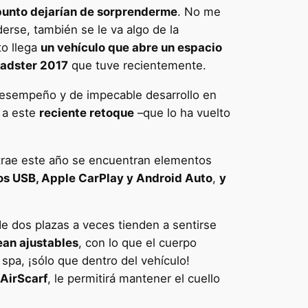
punto dejarían de sorprenderme
. No me
erse, también se le va algo de la
to llega
un vehículo que abre un espacio
adster 2017
que tuve recientemente.
 desempeño y de impecable desarrollo en
s a este
reciente retoque
–que lo ha vuelto
 trae este año se encuentran elementos
os USB, Apple CarPlay y Android Auto
,
y
e dos plazas a veces tienden a sentirse
sean ajustables
, con lo que el cuerpo
spa, ¡sólo que dentro del vehículo!
AirScarf
, le permitirá mantener el cuello