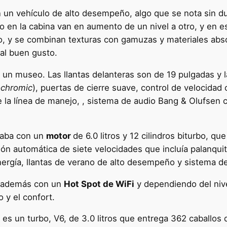
un vehículo de alto desempeño, algo que se nota sin du
ujo en la cabina van en aumento de un nivel a otro, y en 
ero, y se combinan texturas con gamuzas y materiales abs
 al buen gusto.
 un museo. Las llantas delanteras son de 19 pulgadas y l
ochromic
), puertas de cierre suave, control de velocidad 
de la línea de manejo, , sistema de audio Bang & Olufsen 
taba con un
motor
de 6.0 litros y 12 cilindros biturbo, q
ión automática de siete velocidades que incluía palanquit
energía, llantas de verano de alto desempeño y sistema
r además con un
Hot Spot de WiFi
y dependiendo del nive
 y el confort.
es un turbo, V6, de 3.0 litros que entrega 362 caballos d