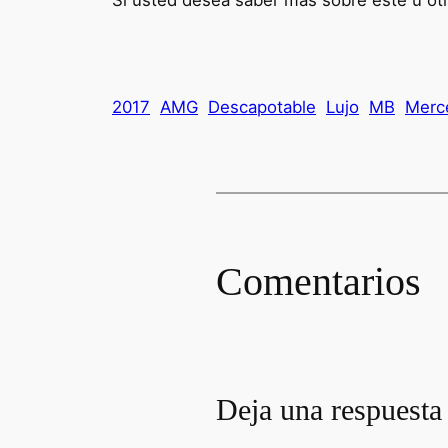
Si usted desea saber más sobre este u ot
2017
AMG
Descapotable
Lujo
MB
Merc
Comentarios
Deja una respuesta