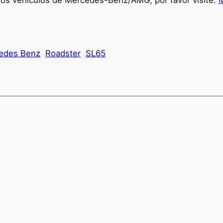
ros vehículos de Mercedes-Benz/AMG, por favor visite:
edes Benz
Roadster
SL65