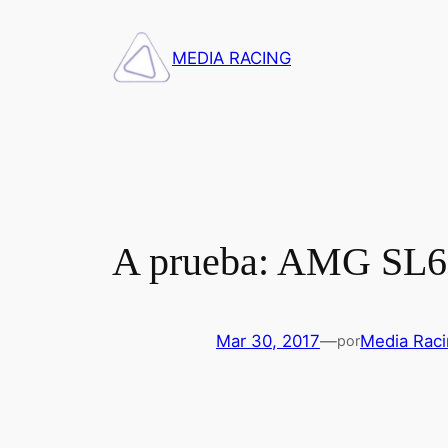
Saltar
al
MEDIA RACING
contenido
A prueba: AMG SL6
Mar 30, 2017
—
Media Rac
por