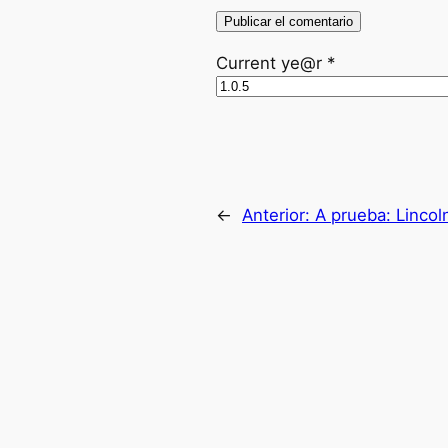
Current ye@r
*
←
Anterior:
A prueba: Linco