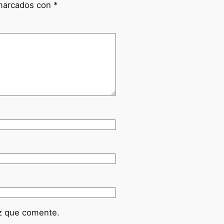
 marcados con
*
ez que comente.