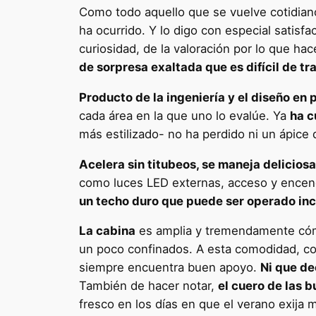
Como todo aquello que se vuelve cotidia
ha ocurrido. Y lo digo con especial satisf
curiosidad, de la valoración por lo que h
de sorpresa exaltada que es difícil de tr
Producto de la ingeniería y el diseño en
cada área en la que uno lo evalúe. Ya
ha c
más estilizado- no ha perdido ni un ápice 
Acelera sin titubeos, se maneja delicios
como luces LED externas, acceso y encendi
un techo duro que puede ser operado in
La cabina
es amplia y tremendamente cómo
un poco confinados. A esta comodidad, c
siempre encuentra buen apoyo.
Ni que de
También de hacer notar,
el cuero de las 
fresco en los días en que el verano exija m