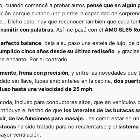
no, cuando comencé a probar autos
pensé que en algún 
acción porque cuando uno pierde la capacidad de sorprend
ace… Dicho esto, hay que reconocer también que cada tan
ansmitir con palabras
. Así me pasó con el
AMG SL65 Ro
 perfecto balance
, deja a su paso una estela de lujo, de
umplido cinco años desde su último rediseño
, y gracia
de encanto. Por el contrario…
amente, frena con precisión
, y entre las novedades que
do sin llave, luces ambientales en la cabina,
dos puert
cluso hasta una velocidad de 25 mph
.
da, incluso para conductores altos, que en vehículos d
ontribuye el hecho de que
los laterales de las butacas 
cir, de las funciones para masaje…
es como estar en un 
butacas
ha sido tratado para no recalentarse y el
sistema 
ayor ventilación.