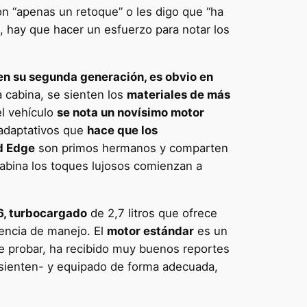
on “apenas un retoque” o les digo que “ha
, hay que hacer un esfuerzo para notar los
en su segunda generación, es obvio en
a cabina, se sienten los
materiales de más
el vehículo
se nota un novísimo motor
 adaptativos que
hace que los
d Edge
son primos hermanos y comparten
cabina los toques lujosos comienzan a
V6, turbocargado
de 2,7 litros que ofrece
iencia de manejo. El
motor estándar
es un
de probar, ha recibido muy buenos reportes
 sienten- y equipado de forma adecuada,