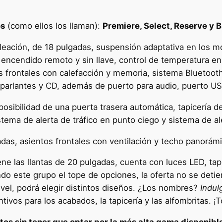
os
(como ellos los llaman):
Premiere, Select, Reserve y B
leación, de 18 pulgadas, suspensión adaptativa en los 
ncendido remoto y sin llave, control de temperatura en ca
s frontales con calefacción y memoria, sistema Bluetooth 
parlantes y CD, además de puerto para audio, puerto USB 
 posibilidad de una puerta trasera automática, tapicería d
stema de alerta de tráfico en punto ciego y sistema de al
adas, asientos frontales con ventilación y techo panorám
ene las llantas de 20 pulgadas, cuenta con luces LED, ta
ndo este grupo el tope de opciones, la oferta no se det
ivel, podrá elegir distintos diseños. ¿Los nombres?
Indul
tivos para los acabados, la tapicería y las alfombritas. ¡T